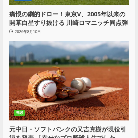
痛恨の劇的ドロー！東京V、2005年以来の
開幕白星すり抜ける 川崎ロマニッチ同点弾
2026年8月10日
野球
元中日・ソフトバンクの又吉克樹が現役引
退を発表 「幸せなプロ野球人生でした」