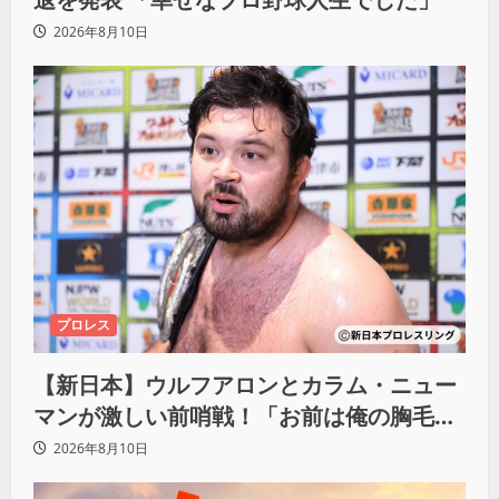
2026年8月10日
プロレス
【新日本】ウルフアロンとカラム・ニュー
マンが激しい前哨戦！「お前は俺の胸毛に
カラム(絡む)小バエと一緒だ」
2026年8月10日