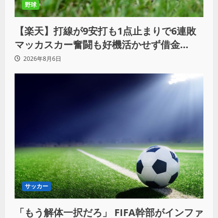
野球
【楽天】打線が9安打も1点止まりで6連敗
マッカスカー奮闘も好機活かせず借金
「22」
2026年8月6日
サッカー
「もう解体一択だろ」 FIFA幹部がインファ