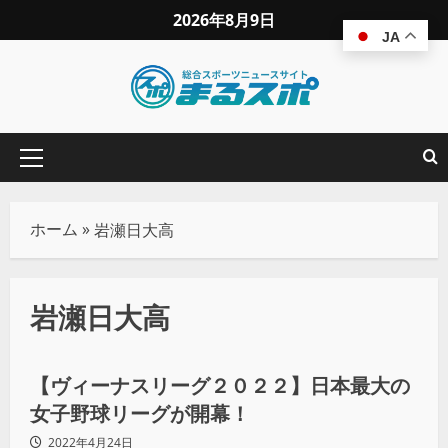
2026年8月9日
JA
ホーム
»
岩瀬日大高
岩瀬日大高
野球
【ヴィーナスリーグ２０２２】日本最大の
女子野球リーグが開幕！
2022年4月24日