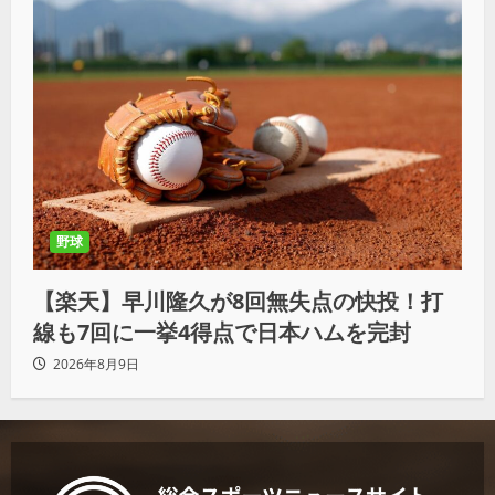
野球
【楽天】早川隆久が8回無失点の快投！打
線も7回に一挙4得点で日本ハムを完封
2026年8月9日