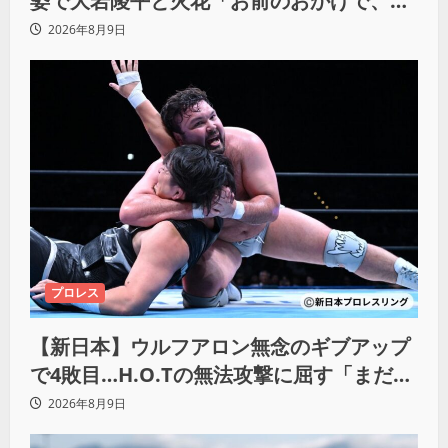
姿で大岩陵平と火花「お前のおかげで、忘
れてたもの思い出したわ」
2026年8月9日
プロレス
【新日本】ウルフアロン無念のギブアップ
で4敗目…H.O.Tの無法攻撃に屈す「まだま
だ俺自身の力はこんなもんだなって」
2026年8月9日