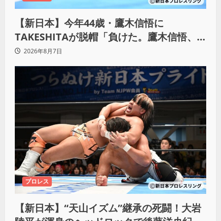
【新日本】今年44歳・鷹木信悟に
TAKESHITAが脱帽「負けた。鷹木信悟、
強いわ！」
2026年8月7日
プロレス
【新日本】“天山イズム”継承の死闘！大岩