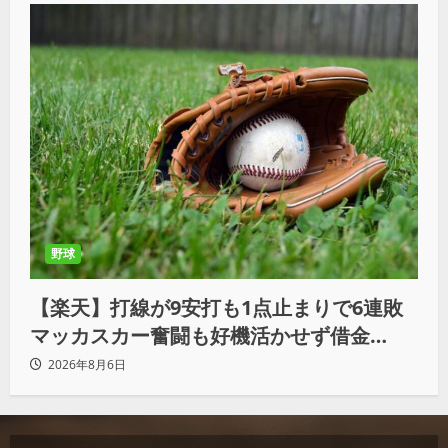
野球
【楽天】打線が9安打も1点止まりで6連敗
マッカスカー奮闘も好機活かせず借金
「22」
2026年8月6日