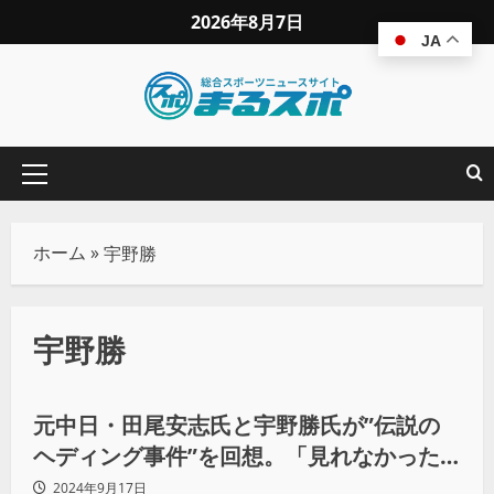
2026年8月7日
JA
ホーム
»
宇野勝
宇野勝
野球
元中日・田尾安志氏と宇野勝氏が”伝説の
ヘディング事件”を回想。「見れなかった
なぁ」と語るあの投手の激怒シーン
2024年9月17日