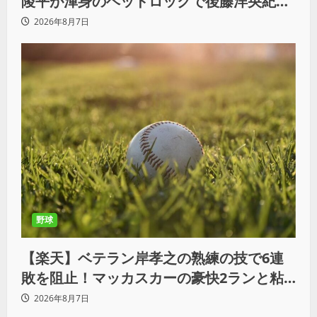
陵平が渾身のヘッドロックで後藤洋央紀か
らタップ奪取 執念の「リベンジ＆4勝目」
2026年8月7日
野球
【楽天】ベテラン岸孝之の熟練の技で6連
敗を阻止！マッカスカーの豪快2ランと粘
りの継投でオリックスを破る
2026年8月7日