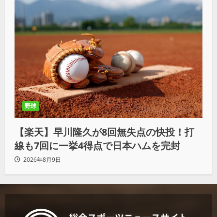
野球
【楽天】早川隆久が8回無失点の快投！打
線も7回に一挙4得点で日本ハムを完封
2026年8月9日