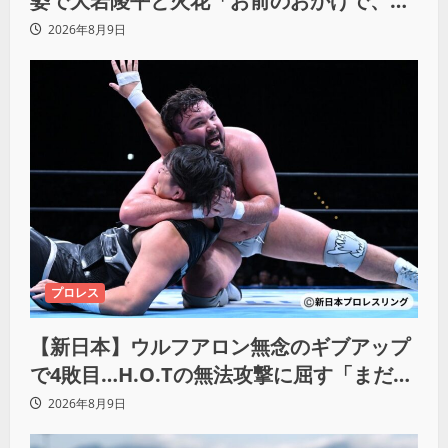
姿で大岩陵平と火花「お前のおかげで、忘
れてたもの思い出したわ」
2026年8月9日
プロレス
【新日本】ウルフアロン無念のギブアップ
で4敗目…H.O.Tの無法攻撃に屈す「まだま
だ俺自身の力はこんなもんだなって」
2026年8月9日