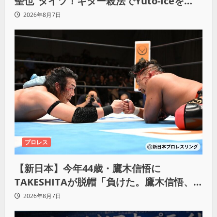
聖也”タイツ！ギター殺法でYuto-Iceを
KO「俺と闘う時は考えろ。感じるな」
2026年8月7日
プロレス
【新日本】今年44歳・鷹木信悟に
TAKESHITAが脱帽「負けた。鷹木信悟、
強いわ！」
2026年8月7日