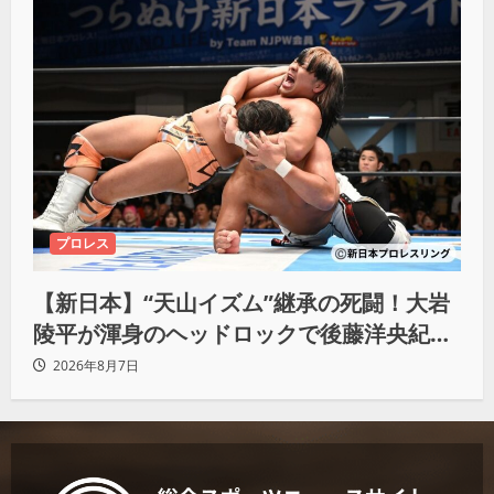
プロレス
【新日本】“天山イズム”継承の死闘！大岩
陵平が渾身のヘッドロックで後藤洋央紀か
らタップ奪取 執念の「リベンジ＆4勝目」
2026年8月7日