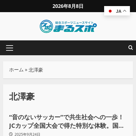
2026年8月8日
JA
ホーム
»
北澤豪
北澤豪
地域スポーツ
“音のないサッカー”で共生社会への一歩！
JCカップ全国大会で得た特別な体験。国際
大会開催は9月27日、28日開催
2025年9月24日