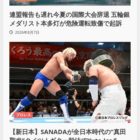
連盟報告も遅れ今夏の国際大会辞退 五輪銀
メダリスト本多灯が危険運転致傷で起訴
2026年8月7日
プロレス
【新日本】SANADAが全日本時代の“真田