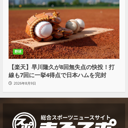
野球
【楽天】早川隆久が8回無失点の快投！打
線も7回に一挙4得点で日本ハムを完封
2026年8月9日