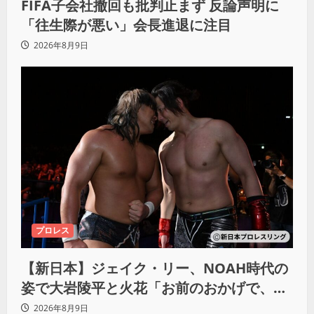
FIFA子会社撤回も批判止まず 反論声明に
「往生際が悪い」会長進退に注目
2026年8月9日
プロレス
【新日本】ジェイク・リー、NOAH時代の
姿で大岩陵平と火花「お前のおかげで、忘
れてたもの思い出したわ」
2026年8月9日