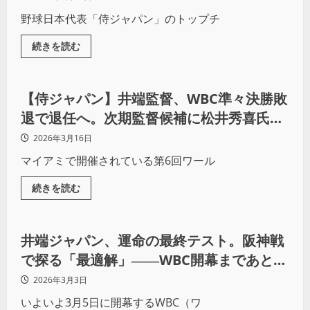
野球日本代表「侍ジャパン」のトップチ
続きを読む
野球
【侍ジャパン】井端監督、WBC準々決勝敗
退で退任へ。次期監督候補に松井秀喜氏、
栗山前監督の再登板も浮上
2026年3月16日
マイアミで開催されている第6回ワール
続きを読む
野球
井端ジャパン、運命の最終テスト。阪神戦
で探る「最適解」――WBC開幕まであと2
日！
2026年3月3日
いよいよ3月5日に開幕するWBC（ワ