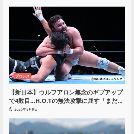
プロレス
【新日本】ウルフアロン無念のギブアップ
で4敗目…H.O.Tの無法攻撃に屈す「まだま
だ俺自身の力はこんなもんだなって」
2026年8月9日