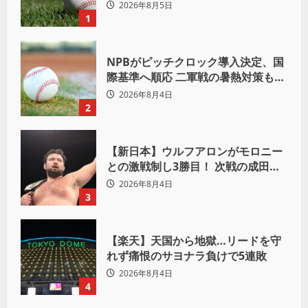
議論も
2026年8月5日
1
NPBがピッチクロック導入決定、国
際基準へ順応 二軍戦の暑熱対策も柔
軟運用へ
2026年8月4日
2
【新日本】ウルフアロンがモロニー
との激戦制し3勝目！ 次戦の成田蓮
へ宣言「アイツの王道を俺の王道で
2026年8月4日
ぶち壊す」
3
【楽天】天国から地獄…リードを守
れず痛恨のサヨナラ負けで5連敗
2026年8月4日
4