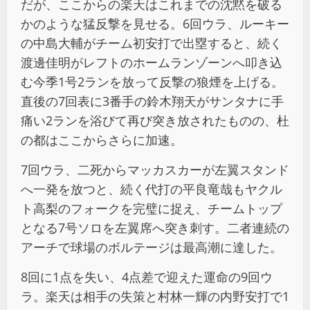
だが、ここからの楽天はこれまでの沈黙を破る
かのような猛反撃を見せる。6回ウラ、ルーキー
の中島大輔がチーム初安打で出塁すると、続く
渡邊佳明がレフトのホームランゾーンへ叩き込
む今季1号2ランを放って反撃の狼煙を上げる。
直後の7回表に3番手の鈴木翔天がサンタナに手
痛い2ランを浴びて再び突き放されたものの、杜
の都はここからさらに加速。
7回ウラ、二死からマッカスカーが左翼スタンド
へ一発を放つと、続く代打の平良竜哉もヤクル
ト高梨のフォークを完璧に捉え、チームトップ
となる7号ソロを左翼席へ突き刺す。二者連続の
アーチで球場のボルテージは最高潮に達した。
8回に1点を失い、4点差で迎えた運命の9回ウ
ラ。楽天は相手の失策と村林一輝の内野安打で1