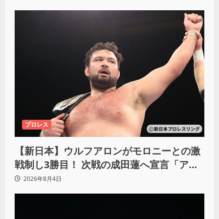
プロレス
【新日本】ウルフアロンがモロニーとの激
戦制し3勝目！ 次戦の成田蓮へ宣言「アイ
ツの王道を俺の王道でぶち壊す」
2026年8月4日