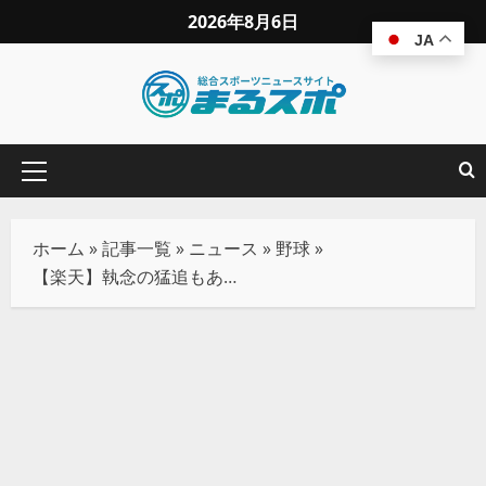
2026年8月6日
JA
ホーム
»
記事一覧
»
ニュース
»
野球
»
【楽天】執念の猛追もあと一歩届かず 終盤驚異の粘りも5連敗