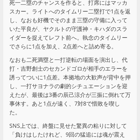
死一二塁のチャンスを作ると、打席にはマッカ
スカー。ライトへのタイムリー二塁打で1点を返
し、なおも好機でそのまま三塁の守備に入って
いた平良が、ヤクルトの守護神・キハダのスラ
イダーを捉えてレフト前へ。執念のタイムリー
でさらに1点を加え、2点差へと詰め寄る。
なおも二死満塁と一打逆転の場面を演出し、代
打・吉野創士のセカンドゴロが相手のエラーを
誘ってついに1点差。本拠地の大歓声が背中を押
し、一打サヨナラの劇的シチュエーションを迎
えたが、最後は3番の辰己涼介が三振に倒れて万
事休す。あと1点が遠く、7対8で惜敗を喫し
た。
SNS上では、終盤に見せた驚異の粘りに対して
「負けはしたけれど、9回の猛追には魂が震え