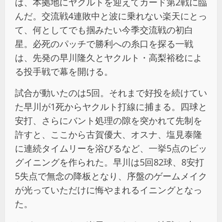
は、本拠地にヤクルトを迎えてカード第2戦に臨
んだ。交流戦4連敗中と波に乗れない楽天にとっ
て、何としてでも掴みたい今季交流戦の初白
星。必死のパッチで勝利への糸口を探る一戦
は、先発の早川隆久とヤクルト・高梨裕稔によ
る投手戦で幕を開ける。
試合が動いたのは5回。それまで好投を続けてい
た早川が1死からヤクルト打線に捕まる。四球と
安打、さらにバント処理の隙を突かれて先制を
許すと、ここから古賀優大、オスナ、塩見泰隆
に連続タイムリーを浴びるなど、一挙5点のビッ
グイニングを作られた。早川は5回82球、8安打
5失点で無念の降板となり、序盤のゲームメイク
が光っていただけに悔やまれるイニングとなっ
た。