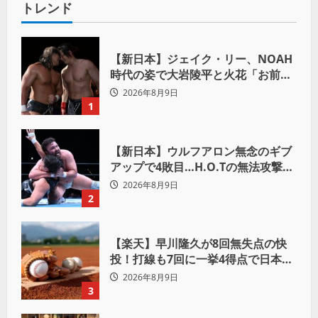
トレンド
【新日本】ジェイク・リー、NOAH
時代の姿で大岩陵平と火花「お前の
おかげで、忘れてたもの思い出した
2026年8月9日
わ」
1
【新日本】ウルフアロン無念のギブ
アップで4敗目…H.O.Tの無法攻撃に
屈す「まだまだ俺自身の力はこんな
2026年8月9日
もんだなって」
2
【楽天】早川隆久が8回無失点の快
投！打線も7回に一挙4得点で日本ハ
ムを完封
2026年8月9日
3