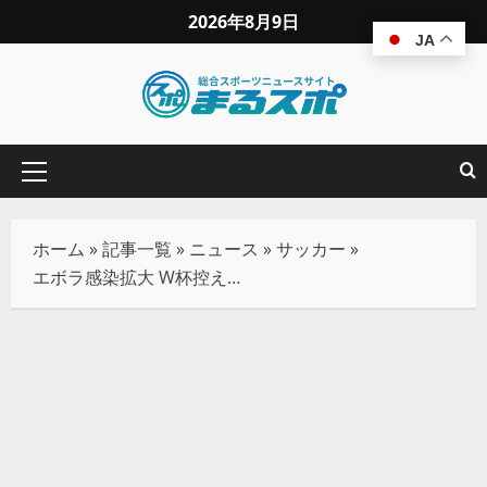
2026年8月9日
JA
ホーム
»
記事一覧
»
ニュース
»
サッカー
»
エボラ感染拡大 W杯控え北中米3カ国が連携へ コンゴ代表に隔離措置