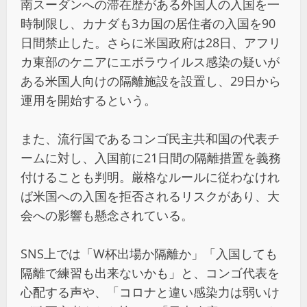
南スーダンへの滞在歴がある外国人の入国を一
時制限し、カナダも3カ国の居住者の入国を90
日間禁止した。さらに米国政府は28日、アフリ
カ東部のケニアにエボラウイルス感染の疑いが
ある米国人向けの隔離施設を設置し、29日から
運用を開始するという。
また、流行国であるコンゴ民主共和国の代表チ
ームに対し、入国前に21日間の隔離措置を義務
付けることも判明。厳格なルールに従わなけれ
ば米国への入国を拒否されるリスクがあり、大
会への影響も懸念されている。
SNS上では「W杯出場か隔離か」「入国しても
隔離で練習も出来ないかも」と、コンゴ代表を
心配する声や、「コロナと違い感染力は弱いけ