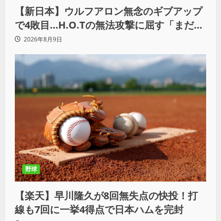
【新日本】ウルフアロン無念のギブアップ
で4敗目…H.O.Tの無法攻撃に屈す「まだま
だ俺自身の力はこんなもんだなって」
2026年8月9日
野球
【楽天】早川隆久が8回無失点の快投！打
線も7回に一挙4得点で日本ハムを完封