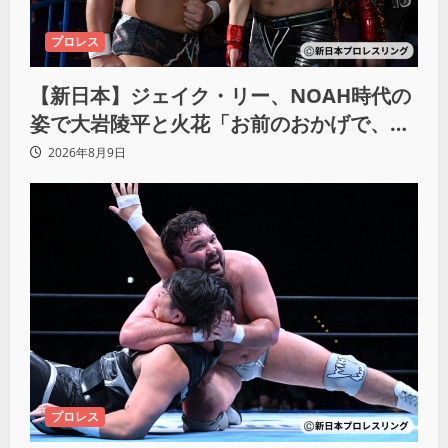
プロレス
【新日本】ジェイク・リー、NOAH時代の
姿で大岩陵平と火花「お前のおかげで、忘
れてたもの思い出したわ」
2026年8月9日
プロレス