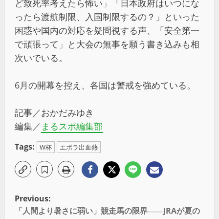
ど致死率考えたら怖い」「日本政府はいつにな
ったら渡航制限、入国制限するの？」といった
困惑や国内の対応を疑問視する声、「安全第一
で頑張って」と大会の無事を願う書き込みも相
次いでいる。
6月の開幕を控え、各国は警戒を強めている。
記事／おかだみゆき
編集／
まるスポ編集部
Tags:
W杯
エボラ出血熱
Previous:
「人間より暑さに弱い」競走馬の限界――JRAが夏の