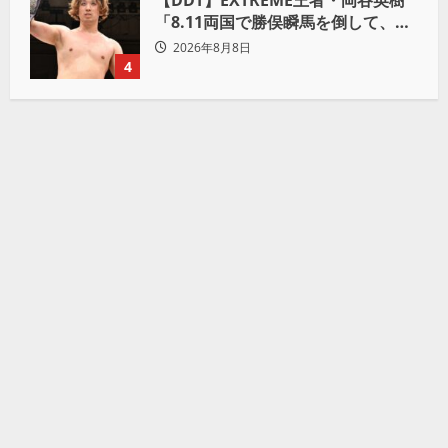
【DDT】EXTREME王者・岡谷英樹
「8.11両国で勝俣瞬馬を倒して、初
めて“本当の王者”になれる」
2026年8月8日
4