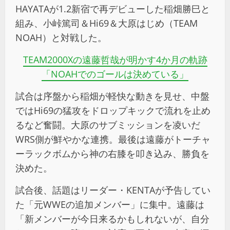
HAYATAが1.2新宿で再デビューした稲畑勝巳と
組み、小峠篤司＆Hi69＆大原はじめ（TEAM
NOAH）と対戦した。
TEAM2000Xの遠藤哲哉が明かす4か月の軌跡
「NOAHでのゴールは決めている」
試合は序盤から稲畑が軽快な動きを見せ、中盤
ではHi69の猛攻をドロップキックで流れを止め
るなど奮闘。大原のサブミッションを凌いだ
WRS側が鮮やかな連携。最後は遠藤がトーチャ
ーラックボムから神の右膝を叩き込み、勝負を
決めた。
試合後、話題はリーダー・
KENTA
が予告してい
た「元
WWE
の追加メンバー」に集中。遠藤は
「新メンバーが今日来るかもしれないが、自分