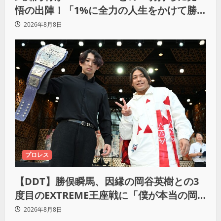
悟の出陣！「1%に全力の人生をかけて勝
ちにいきたい」
2026年8月8日
プロレス
【DDT】勝俣瞬馬、因縁の岡谷英樹との3
度目のEXTREME王座戦に「僕が本当の岡
谷英樹を引き出して獲りたい」
2026年8月8日