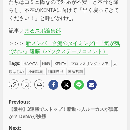
たちはコミュ障なので対応が不安」と本音を漏
らし、不在の
KENTA
に向けて「早く戻ってきて
ください！」と呼びかけた。
記事／
まるスポ編集部
＞＞＞
新メンバー合流のタイミングに「気が気
でない」遠藤（バックステージコメント）
Tags:
HAYATA
Hi69
KENTA
プロレスリング・ノア
大
原はじめ
小峠篤司
稲畑勝巳
遠藤哲哉
Previous:
【阪神】3連勝でストップ！新助っ人ルーカスが誤算
か？ DeNAが快勝
Next: