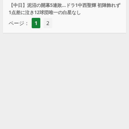
【中日】泥沼の開幕5連敗…ドラ1中西聖輝 初陣飾れず
1点差に泣き12球団唯一の白星なし
ページ：
1
2