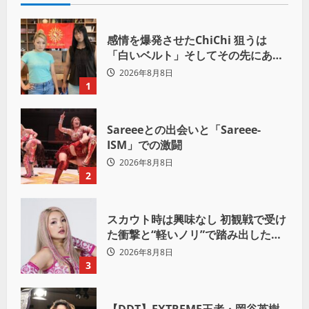
感情を爆発させたChiChi 狙うは
「白いベルト」そしてその先にある
世界へ
2026年8月8日
1
Sareeeとの出会いと「Sareee-
ISM」での激闘
2026年8月8日
2
スカウト時は興味なし 初観戦で受け
た衝撃と“軽いノリ”で踏み出したプ
ロレスへの道
2026年8月8日
3