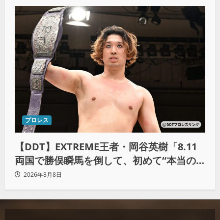
プロレス
【DDT】EXTREME王者・岡谷英樹「8.11
両国で勝俣瞬馬を倒して、初めて“本当の
王者”になれる」
2026年8月8日