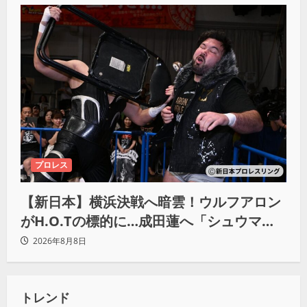
プロレス
【新日本】横浜決戦へ暗雲！ウルフアロン
がH.O.Tの標的に…成田蓮へ「シュウマイ
にしてやる」と怒り爆発
2026年8月8日
トレンド