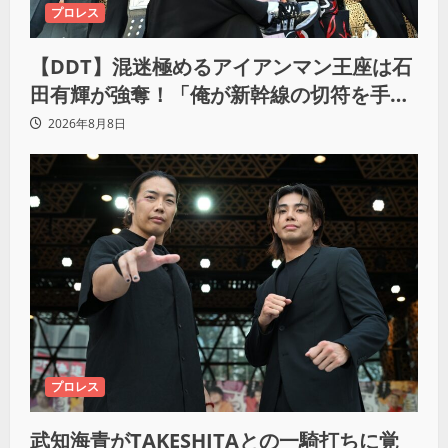
プロレス
【DDT】混迷極めるアイアンマン王座は石
田有輝が強奪！「俺が新幹線の切符を手に
入れるからな！逃げ切るぞ」
2026年8月8日
プロレス
武知海青がTAKESHITAとの一騎打ちに覚