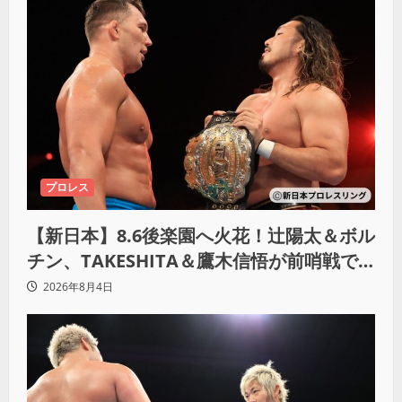
プロレス
【新日本】8.6後楽園へ火花！辻陽太＆ボル
チン、TAKESHITA＆鷹木信悟が前哨戦で
激突
2026年8月4日