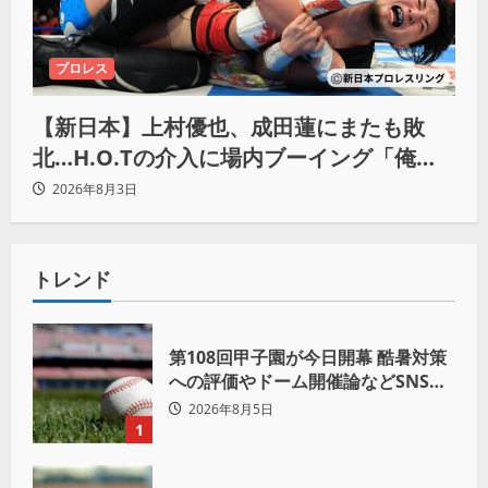
プロレス
【新日本】上村優也、成田蓮にまたも敗
北…H.O.Tの介入に場内ブーイング「俺が
闘いたい蓮じゃない！」
2026年8月3日
トレンド
第108回甲子園が今日開幕 酷暑対策
への評価やドーム開催論などSNSで
議論も
2026年8月5日
1