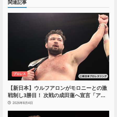
関連記事
プロレス
【新日本】ウルフアロンがモロニーとの激
戦制し3勝目！ 次戦の成田蓮へ宣言「アイ
ツの王道を俺の王道でぶち壊す」
2026年8月4日