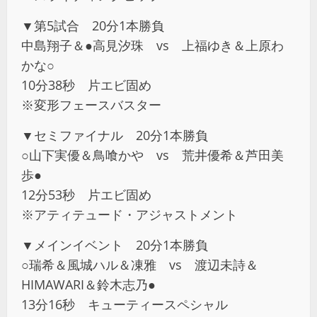
▼第5試合 20分1本勝負
中島翔子＆●高見汐珠 vs 上福ゆき＆上原わ
かな○
10分38秒 片エビ固め
※変形フェースバスター
▼セミファイナル 20分1本勝負
○山下実優＆鳥喰かや vs 荒井優希＆芦田美
歩●
12分53秒 片エビ固め
※アティテュード・アジャストメント
▼メインイベント 20分1本勝負
○瑞希＆風城ハル＆凍雅 vs 渡辺未詩＆
HIMAWARI＆鈴木志乃●
13分16秒 キューティースペシャル