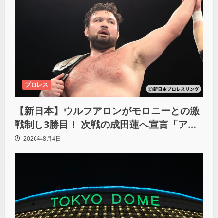
プロレス
【新日本】ウルフアロンがモロニーとの激
戦制し3勝目！ 次戦の成田蓮へ宣言「アイ
ツの王道を俺の王道でぶち壊す」
2026年8月4日