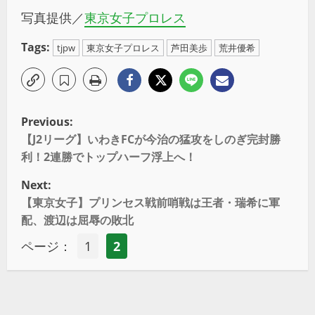
写真提供／
東京女子プロレス
Tags:
tjpw
東京女子プロレス
芦田美歩
荒井優希
Previous:
【J2リーグ】いわきFCが今治の猛攻をしのぎ完封勝
利！2連勝でトップハーフ浮上へ！
Next:
【東京女子】プリンセス戦前哨戦は王者・瑞希に軍
配、渡辺は屈辱の敗北
ページ：
1
2