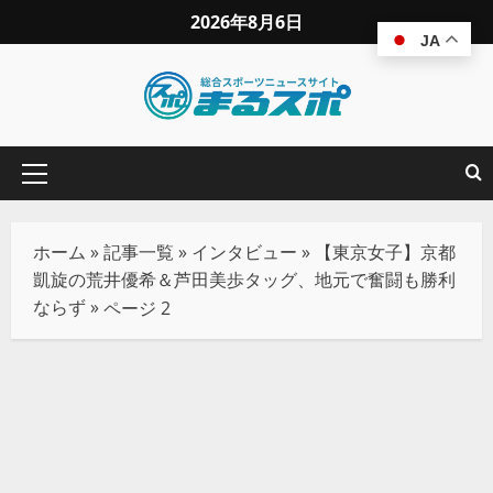
2026年8月6日
JA
ホーム
»
記事一覧
»
インタビュー
»
【東京女子】京都
凱旋の荒井優希＆芦田美歩タッグ、地元で奮闘も勝利
ならず
»
ページ 2