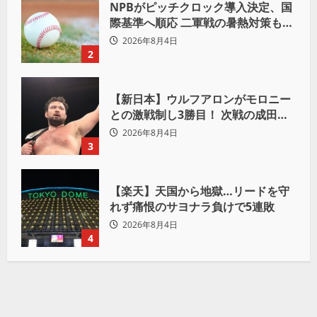
NPBがピッチクロック導入決定、国
際基準へ順応 二軍戦の暑熱対策も柔
軟運用へ
2026年8月4日
2
【新日本】ウルフアロンがモロニー
との激戦制し3勝目！ 次戦の成田蓮
へ宣言「アイツの王道を俺の王道で
2026年8月4日
ぶち壊す」
3
【楽天】天国から地獄…リードを守
れず痛恨のサヨナラ負けで5連敗
2026年8月4日
4