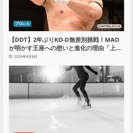
プロレス
【DDT】2年ぶりKO-D無差別挑戦！MAO
が明かす王座への想いと進化の理由「上野
勇希に勝ちたい」
2026年8月8日