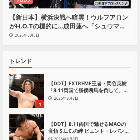
プロレス
【新日本】横浜決戦へ暗雲！ウルフアロン
がH.O.Tの標的に…成田蓮へ「シュウマイ
にしてやる」と怒り爆発
2026年8月8日
トレンド
【DDT】EXTREME王者・岡谷英樹
「8.11両国で勝俣瞬馬を倒して、初
めて“本当の王者”になれる」
2026年8月8日
1
【DDT】8.11両国で魅せるMAOの
覚悟 S.L.C.の絆 ビエント・レバンテ
への期待「見逃し三振は許さない」
2026年8月8日