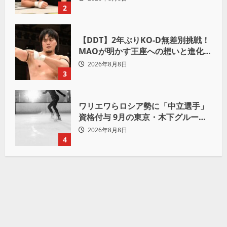
2
【DDT】2年ぶりKO-D無差別挑戦！
MAOが明かす王座への想いと進化の
理由「上野勇希に勝ちたい」
2026年8月8日
3
ワリエワらロシア勢に「中立選手」
資格付与 9月の東京・木下グループ
杯出場へ
2026年8月8日
4