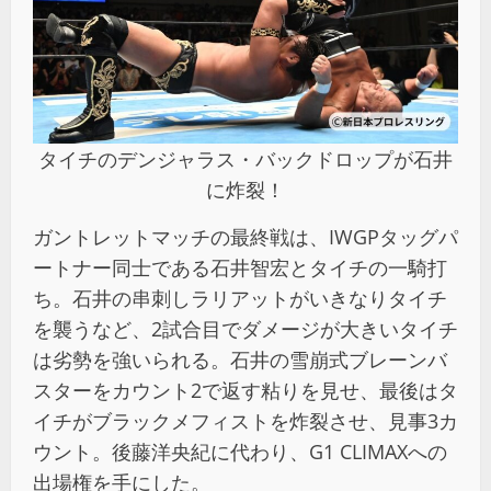
タイチのデンジャラス・バックドロップが石井
に炸裂！
ガントレットマッチの最終戦は、IWGPタッグパ
ートナー同士である石井智宏とタイチの一騎打
ち。石井の串刺しラリアットがいきなりタイチ
を襲うなど、2試合目でダメージが大きいタイチ
は劣勢を強いられる。石井の雪崩式ブレーンバ
スターをカウント2で返す粘りを見せ、最後はタ
イチがブラックメフィストを炸裂させ、見事3カ
ウント。後藤洋央紀に代わり、G1 CLIMAXへの
出場権を手にした。