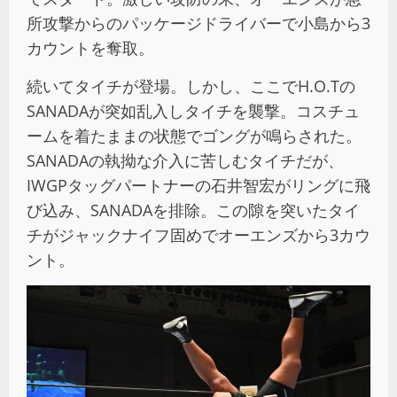
所攻撃からのパッケージドライバーで小島から3
カウントを奪取。
続いてタイチが登場。しかし、ここでH.O.Tの
SANADAが突如乱入しタイチを襲撃。コスチュ
ームを着たままの状態でゴングが鳴らされた。
SANADAの執拗な介入に苦しむタイチだが、
IWGPタッグパートナーの石井智宏がリングに飛
び込み、SANADAを排除。この隙を突いたタイ
チがジャックナイフ固めでオーエンズから3カウ
ント。