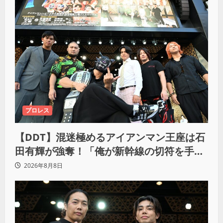
プロレス
【DDT】混迷極めるアイアンマン王座は石
田有輝が強奪！「俺が新幹線の切符を手に
入れるからな！逃げ切るぞ」
2026年8月8日