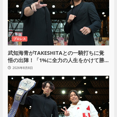
プロレス
武知海青がTAKESHITAとの一騎打ちに覚
悟の出陣！「1%に全力の人生をかけて勝
ちにいきたい」
2026年8月8日