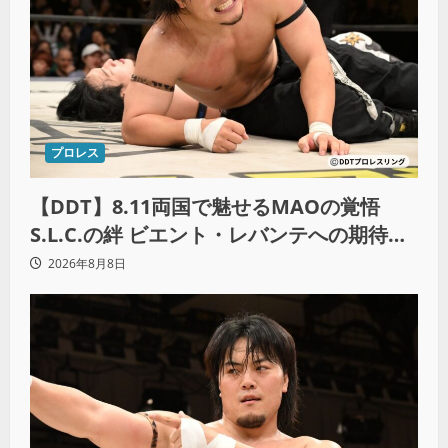
プロレス
【DDT】8.11両国で魅せるMAOの覚悟
S.L.C.の絆 ビエント・レバンテへの期待
「見逃し三振は許さない」
2026年8月8日