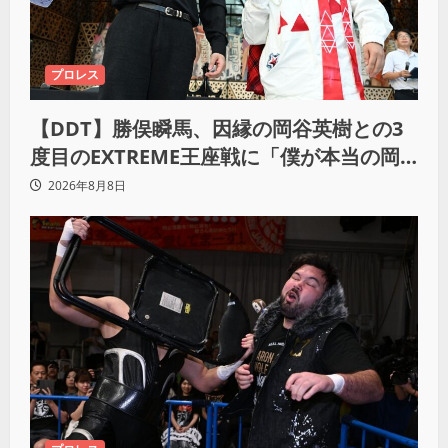
プロレス
【DDT】勝俣瞬馬、因縁の岡谷英樹との3
度目のEXTREME王座戦に「僕が本当の岡
谷英樹を引き出して獲りたい」
2026年8月8日