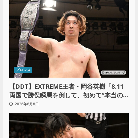
プロレス
【DDT】EXTREME王者・岡谷英樹「8.11
両国で勝俣瞬馬を倒して、初めて“本当の
王者”になれる」
2026年8月8日