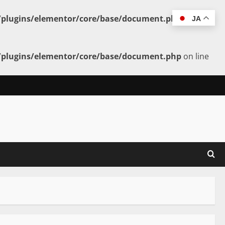
t/plugins/elementor/core/base/document.php
on line
JA
t/plugins/elementor/core/base/document.php
on line