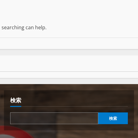
s searching can help.
検索
検索