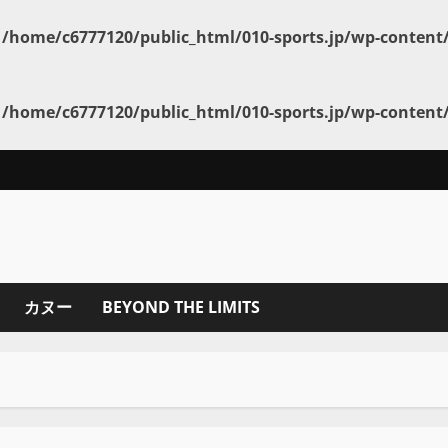
n
/home/c6777120/public_html/010-sports.jp/wp-conten
n
/home/c6777120/public_html/010-sports.jp/wp-conten
カヌー
BEYOND THE LIMITS