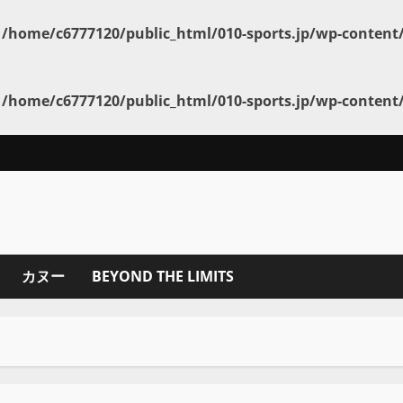
n
/home/c6777120/public_html/010-sports.jp/wp-conten
n
/home/c6777120/public_html/010-sports.jp/wp-conten
カヌー
BEYOND THE LIMITS