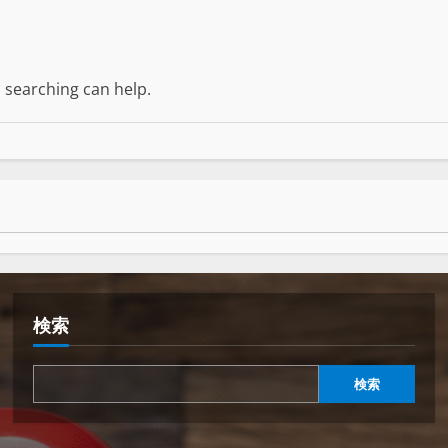
s searching can help.
検索
検索