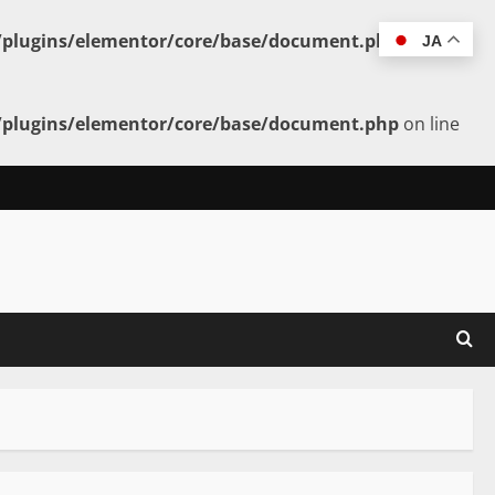
t/plugins/elementor/core/base/document.php
on line
JA
t/plugins/elementor/core/base/document.php
on line