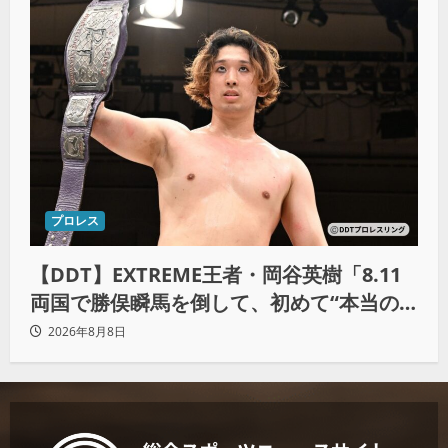
プロレス
【DDT】EXTREME王者・岡谷英樹「8.11
両国で勝俣瞬馬を倒して、初めて“本当の
王者”になれる」
2026年8月8日