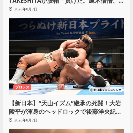
TAKESHITAが脱帽「負けた。鷹木信悟、
強いわ！」
2026年8月7日
プロレス
【新日本】“天山イズム”継承の死闘！大岩
陵平が渾身のヘッドロックで後藤洋央紀か
らタップ奪取 執念の「リベンジ＆4勝目」
2026年8月7日