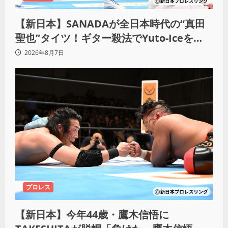
【新日本】SANADAが全日本時代の“真田
聖也”タイツ！ギター殺法でYuto-Iceを
KO「俺と闘う時は考えろ。感じるな」
2026年8月7日
プロレス
【新日本】今年44歳・鷹木信悟に