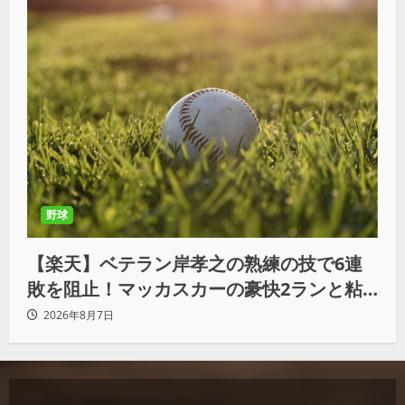
野球
【楽天】ベテラン岸孝之の熟練の技で6連
敗を阻止！マッカスカーの豪快2ランと粘
りの継投でオリックスを破る
2026年8月7日