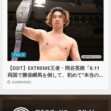
プロレス
【DDT】EXTREME王者・岡谷英樹「8.11
両国で勝俣瞬馬を倒して、初めて“本当の
王者”になれる」
2026年8月8日