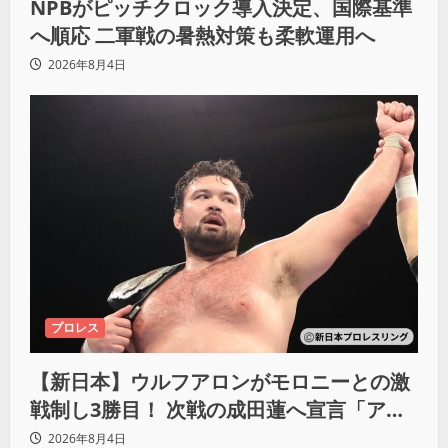
NPBがピッチクロック導入決定、国際基準
へ順応 二軍戦の暑熱対策も柔軟運用へ
2026年8月4日
プロレス
【新日本】ウルフアロンがモロニーとの激
戦制し3勝目！ 次戦の成田蓮へ宣言「アイ
ツの王道を俺の王道でぶち壊す」
2026年8月4日