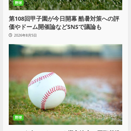
野球
第108回甲子園が今日開幕 酷暑対策への評
価やドーム開催論などSNSで議論も
2026年8月5日
野球