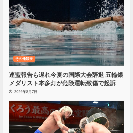
その他競技
連盟報告も遅れ今夏の国際大会辞退 五輪銀
メダリスト本多灯が危険運転致傷で起訴
2026年8月7日