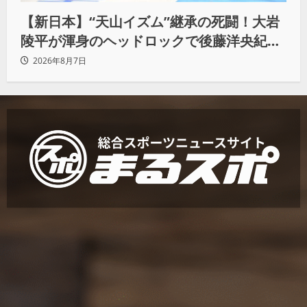
【新日本】“天山イズム”継承の死闘！大岩
陵平が渾身のヘッドロックで後藤洋央紀か
らタップ奪取 執念の「リベンジ＆4勝目」
2026年8月7日