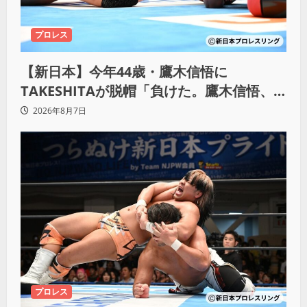
プロレス
【新日本】今年44歳・鷹木信悟に
TAKESHITAが脱帽「負けた。鷹木信悟、
強いわ！」
2026年8月7日
プロレス