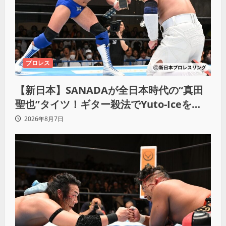
プロレス
【新日本】SANADAが全日本時代の“真田
聖也”タイツ！ギター殺法でYuto-Iceを
KO「俺と闘う時は考えろ。感じるな」
2026年8月7日