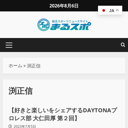
2026年8月6日
JA
ホーム
»
渕正信
渕正信
プロレス
【好きと楽しいをシェアするDAYTONAプ
ロレス部 大仁田厚 第２回】
2023年7月5日