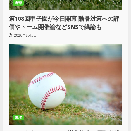
野球
第108回甲子園が今日開幕 酷暑対策への評
価やドーム開催論などSNSで議論も
2026年8月5日
野球