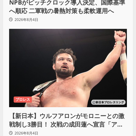
NPBがピッチクロック導入決定、国際基準
へ順応 二軍戦の暑熱対策も柔軟運用へ
2026年8月4日
プロレス
【新日本】ウルフアロンがモロニーとの激
戦制し3勝目！ 次戦の成田蓮へ宣言「アイ
ツの王道を俺の王道でぶち壊す」
2026年8月4日