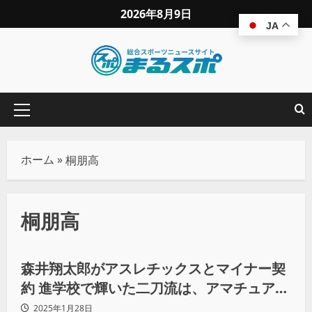
2026年8月9日
JA
ホーム
»
桐朋高
桐朋高
野球
森井翔太郎がアスレチックスとマイナー契
約 進学校で輝いた二刀流は、アマチュア野
球の未来へ新たな可能性も
2025年1月28日