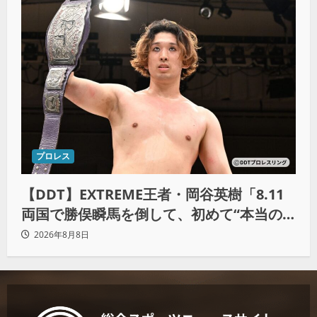
プロレス
【DDT】EXTREME王者・岡谷英樹「8.11
両国で勝俣瞬馬を倒して、初めて“本当の
王者”になれる」
2026年8月8日