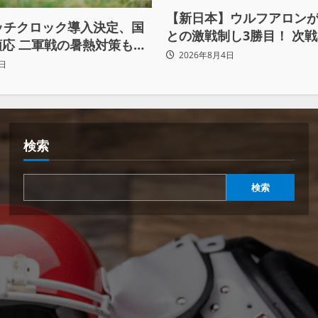
【新日本】ウルフアロン
ッチクロック導入決定、国
との激戦制し3勝目！ 次
応 二軍戦の暑熱対策も柔
へ宣言「アイツの王道を
2026年8月4日
日
ぶち壊す」
検索
検索