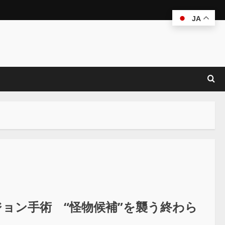
JA
ジョン手術 “怪物候補”を襲う終わら