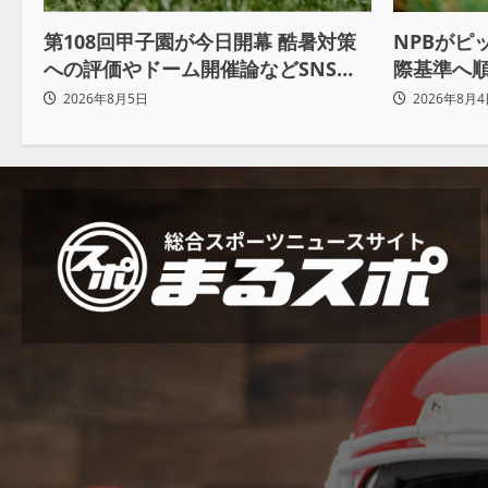
NPBがピ
第108回甲子園が今日開幕 酷暑対策
際基準へ順
への評価やドーム開催論などSNSで
軟運用へ
議論も
2026年8月4
2026年8月5日