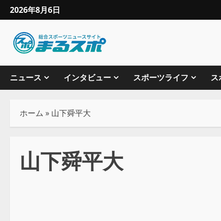
2026年8月6日
ニュース
インタビュー
スポーツライフ
ス
ホーム
»
山下舜平大
山下舜平大