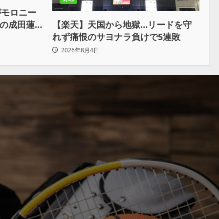
がモロニー
戦の成田蓮
【楽天】天国から地獄…リードを守
俺の王道で
れず痛恨のサヨナラ負けで5連敗
2026年8月4日