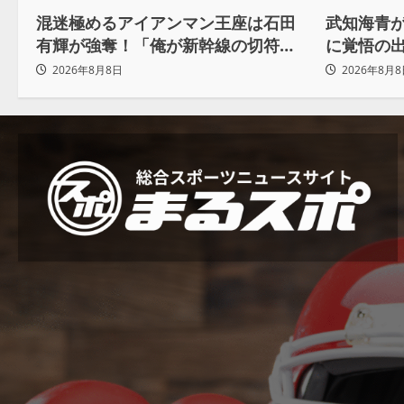
混迷極めるアイアンマン王座は石田
武知海青が
有輝が強奪！「俺が新幹線の切符を
に覚悟の
手に入れるからな！逃げ切るぞ」
かけて勝
2026年8月8日
2026年8月8