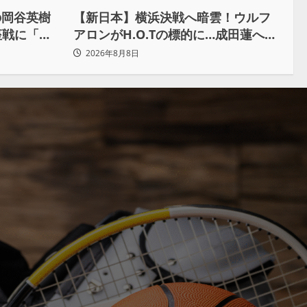
の岡谷英樹
【新日本】横浜決戦へ暗雲！ウルフ
座戦に「僕
アロンがH.O.Tの標的に…成田蓮へ
出して獲り
「シュウマイにしてやる」と怒り爆
2026年8月8日
発