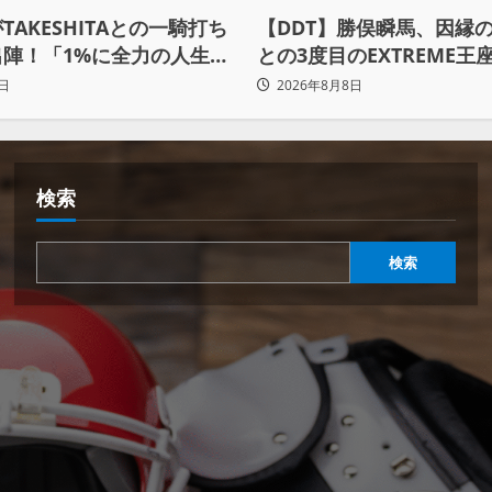
TAKESHITAとの一騎打ち
【DDT】勝俣瞬馬、因縁
出陣！「1%に全力の人生を
との3度目のEXTREME王
ちにいきたい」
が本当の岡谷英樹を引き
日
2026年8月8日
たい」
検索
検索