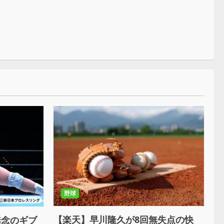
野球
【楽天】早川隆久が8回無失点の快
無念のギブ