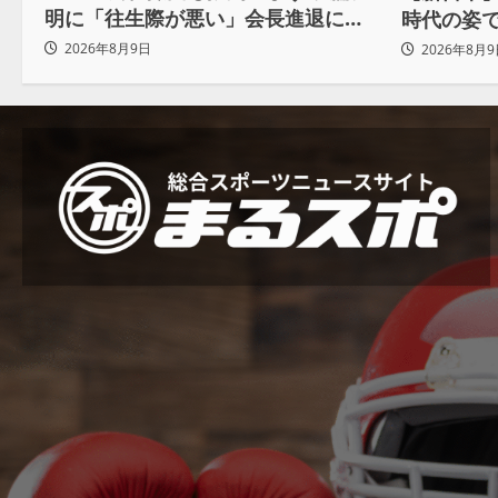
明に「往生際が悪い」会長進退に注
時代の姿
目
おかげで
2026年8月9日
2026年8月9
わ」