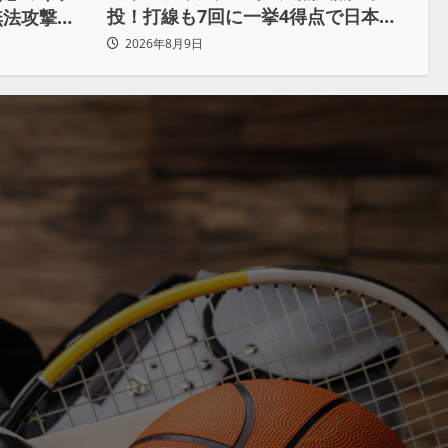
投！打線も7回に一挙4得点で日本ハ
無法攻撃に
ムを完封
力はこんな
2026年8月9日