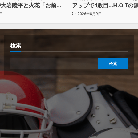
で大岩陵平と火花「お前の
アップで4敗目…H.O.Tの
、忘れてたもの思い出した
屈す「まだまだ俺自身の
日
2026年8月9日
もんだなって」
検索
検索