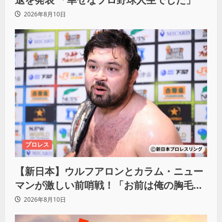
2026年8月10日
プロレス
【新日本】ウルフアロンとカラム・ニュー
マンが激しい前哨戦！「お前は俺の胸毛に
カラム(絡む)小バエと一緒だ」
2026年8月10日