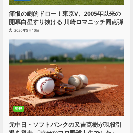
痛恨の劇的ドロー！東京V、2005年以来の
開幕白星すり抜ける 川崎ロマニッチ同点弾
2026年8月10日
野球
元中日・ソフトバンクの又吉克樹が現役引
退を発表 「幸せなプロ野球人生でした」