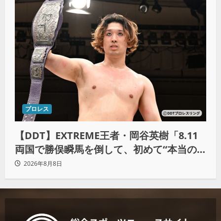
プロレス
【DDT】EXTREME王者・岡谷英樹「8.11
両国で勝俣瞬馬を倒して、初めて“本当の
王者”になれる」
2026年8月8日