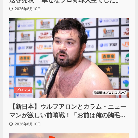
2026年8月10日
プロレス
【新日本】ウルフアロンとカラム・ニュー
マンが激しい前哨戦！「お前は俺の胸毛に
カラム(絡む)小バエと一緒だ」
2026年8月10日