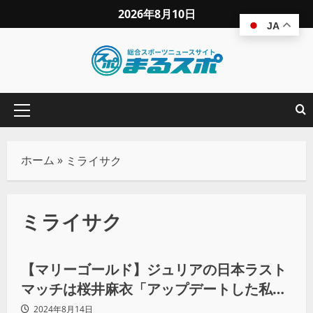
2026年8月10日
JA
ホーム
»
ミライサク
ミライサク
プロレス
【マリーゴールド】ジュリアの日本ラスト
マッチは桜井麻衣「アップデートした私で
必ず勝ちますわ！」
2024年8月14日