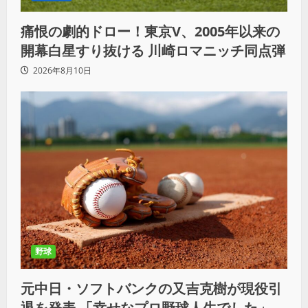
痛恨の劇的ドロー！東京V、2005年以来の
開幕白星すり抜ける 川崎ロマニッチ同点弾
2026年8月10日
野球
元中日・ソフトバンクの又吉克樹が現役引
退を発表 「幸せなプロ野球人生でした」