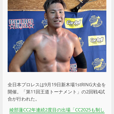
全日本プロレスは9月19日新木場1stRING大会を
開催。「第11回王道トーナメント」の2回戦4試
合が行われた。
綾部蓮
CC2
年連続
2
度目の出場「
CC2025
も制し