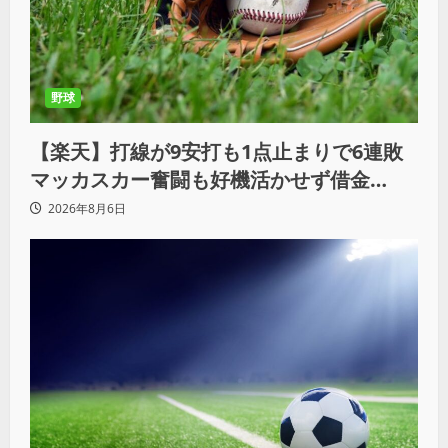
野球
【楽天】打線が9安打も1点止まりで6連敗
マッカスカー奮闘も好機活かせず借金
「22」
2026年8月6日