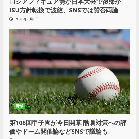
ロシアフィギュア勢が日本大会で復帰か
ISU方針転換で波紋、SNSでは賛否両論
2026年8月6日
野球
第108回甲子園が今日開幕 酷暑対策への評
価やドーム開催論などSNSで議論も