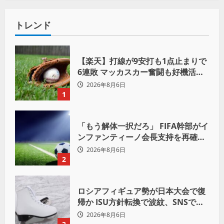
トレンド
【楽天】打線が9安打も1点止まりで
6連敗 マッカスカー奮闘も好機活か
せず借金「22」
2026年8月6日
1
「もう解体一択だろ」 FIFA幹部がイ
ンファンティーノ会長支持を再確認
も 批判収まらず
2026年8月6日
2
ロシアフィギュア勢が日本大会で復
帰か ISU方針転換で波紋、SNSでは
賛否両論
2026年8月6日