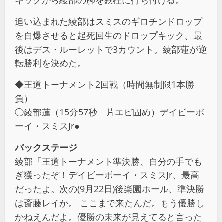
キックから綾部の脚を鉄柱に打ち付ける。
追い込まれた綾部はスミスのギロチンドロップ
を自爆させると起死回生のドロップキック、最
後はデス・ルーレットで3カウント。綾部蓮が逆
転勝利を決めた。
◆王道トーナメント2回戦（時間無制限1本勝
負）
◯綾部蓮（15分57秒 片エビ固め）デイビーボ
ーイ・スミスJr●
バックステージ
綾部「王道トーナメント準決勝、自分の手でも
ぎ獲ったぞ！デイビーボーイ・スミスJr、最高
だったよ。次の(9月22日)後楽園ホール、準決勝
は斎藤レイか。 ここまで来たんだ。もう優勝し
かねえんだよ。優勝の未来が見えてると言った