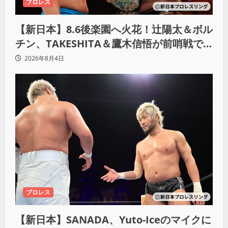
プロレス
【新日本】8.6後楽園へ火花！辻陽太＆ボル
チン、TAKESHITA＆鷹木信悟が前哨戦で
激突
2026年8月4日
プロレス
【新日本】SANADA、Yuto-Iceのマイクに