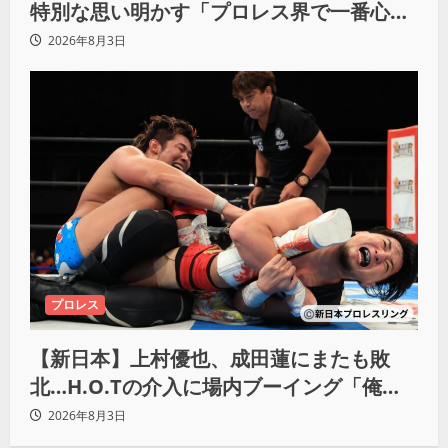
特別な思い明かす「プロレス界で一番心に
響きました」
2026年8月3日
プロレス
【新日本】上村優也、成田蓮にまたも敗
北…H.O.Tの介入に場内ブーイング「俺が
闘いたい蓮じゃない！」
2026年8月3日