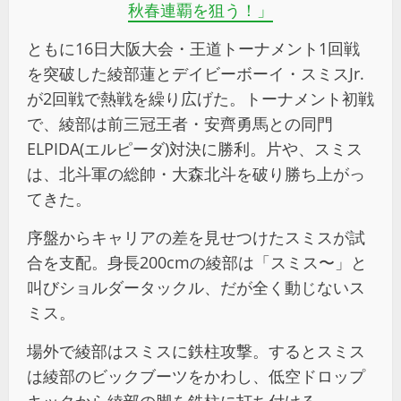
秋春連覇を狙う！」
ともに16日大阪大会・王道トーナメント1回戦
を突破した綾部蓮とデイビーボーイ・スミスJr.
が2回戦で熱戦を繰り広げた。トーナメント初戦
で、綾部は前三冠王者・安齊勇馬との同門
ELPIDA(エルピーダ)対決に勝利。片や、スミス
は、北斗軍の総帥・大森北斗を破り勝ち上がっ
てきた。
序盤からキャリアの差を見せつけたスミスが試
合を支配。身長200cmの綾部は「スミス〜」と
叫びショルダータックル、だが全く動じないス
ミス。
場外で綾部はスミスに鉄柱攻撃。するとスミス
は綾部のビックブーツをかわし、低空ドロップ