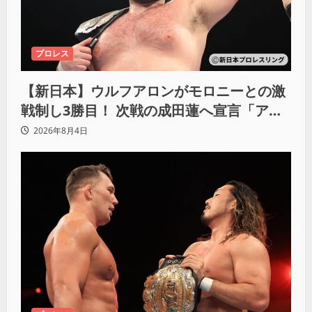
プロレス
【新日本】ウルフアロンがモロニーとの激
戦制し3勝目！ 次戦の成田蓮へ宣言「アイ
ツの王道を俺の王道でぶち壊す」
2026年8月4日