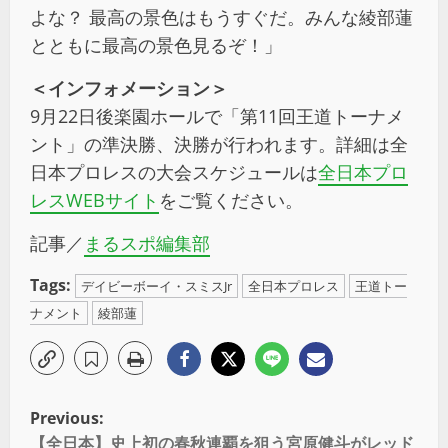
よな？ 最高の景色はもうすぐだ。みんな綾部蓮
とともに最高の景色見るぞ！」
＜インフォメーション＞
9月22日後楽園ホールで「第11回王道トーナメ
ント」の準決勝、決勝が行われます。詳細は全
日本プロレスの大会スケジュールは
全日本プロ
レスWEBサイト
をご覧ください。
記事／
まるスポ編集部
Tags:
デイビーボーイ・スミスJr
全日本プロレス
王道トー
ナメント
綾部蓮
Previous:
【全日本】史上初の春秋連覇を狙う宮原健斗がレッド