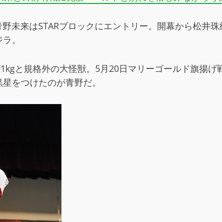
青野未来はSTARブロックにエントリー。開幕から松井珠紗
ジラ。
m 91kgと規格外の大怪獣。5月20日マリーゴールド
黒星をつけたのが青野だ。