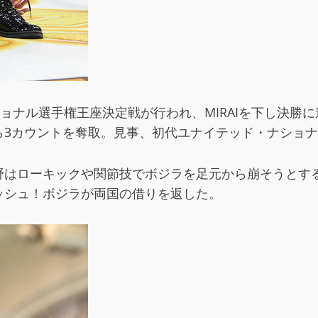
ョナル選手権王座決定戦が行われ、MIRAIを下し決勝
ら3カウントを奪取。見事、初代ユナイテッド・ナショ
野はローキックや関節技でボジラを足元から崩そうとす
ッシュ！ボジラが両国の借りを返した。