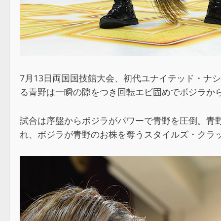
7月13日両国国技館大会、初代ユナイテッド・ナシ
る青野は一瞬の隙をつき回転エビ固めでボジラか
試合は序盤からボジラがパワーで青野を圧倒。青
れ、ボジラが青野のお株を奪うスタイルズ・クラ