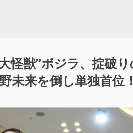
“大怪獣”ボジラ、掟破
青野未来を倒し単独首位