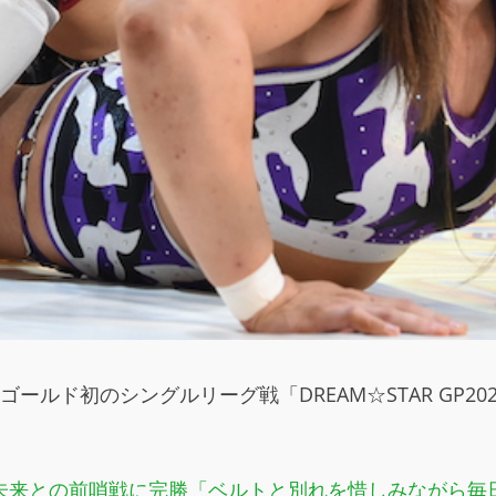
ールド初のシングルリーグ戦「DREAM☆STAR GP2
未来との前哨戦に完勝「ベルトと別れを惜しみながら毎