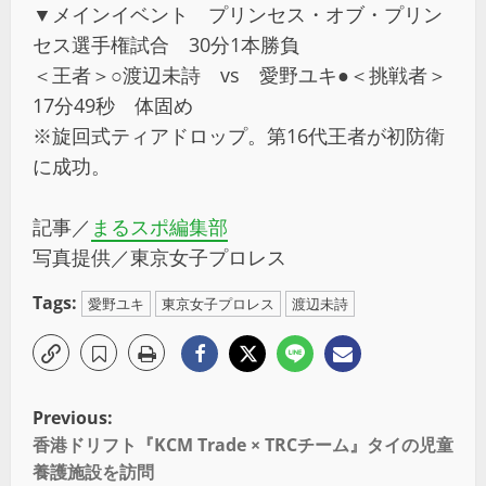
▼メインイベント プリンセス・オブ・プリン
セス選手権試合 30分1本勝負
＜王者＞○渡辺未詩 vs 愛野ユキ●＜挑戦者＞
17分49秒 体固め
※旋回式ティアドロップ。第16代王者が初防衛
に成功。
記事／
まるスポ編集部
写真提供／東京女子プロレス
Tags:
愛野ユキ
東京女子プロレス
渡辺未詩
Previous:
香港ドリフト『KCM Trade × TRCチーム』タイの児童
養護施設を訪問