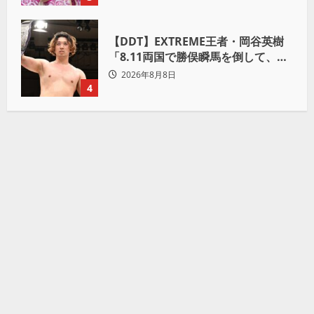
【DDT】EXTREME王者・岡谷英樹
「8.11両国で勝俣瞬馬を倒して、初
めて“本当の王者”になれる」
2026年8月8日
4