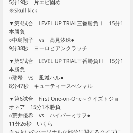
5分19秒 片エビ固め
※Skull kick
▼第4試合 LEVEL UP TRIAL三番勝負Ⅱ 15分1
本勝負
○中島翔子 vs 高見汐珠●
9分38秒 ヨーロピアンクラッチ
▼第5試合 LEVEL UP TRIAL三番勝負Ⅲ 15分1
本勝負
○瑞希 vs 風城ハル●
8分47秒 キューティースぺシャル
▼第6試合 First One-on-One～クイズトジョ
オネア 15分1本勝負
○荒井優希 vs ハイパーミサヲ●
11分26秒 いくら
※お互いのパーソナルな部分に関するクイズに