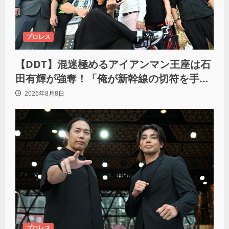
プロレス
【DDT】混迷極めるアイアンマン王座は石
田有輝が強奪！「俺が新幹線の切符を手に
入れるからな！逃げ切るぞ」
2026年8月8日
プロレス