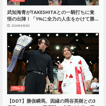
武知海青がTAKESHITAとの一騎打ちに覚
悟の出陣！「1%に全力の人生をかけて勝
ちにいきたい」
2026年8月8日
プロレス
【DDT】勝俣瞬馬、因縁の岡谷英樹との3