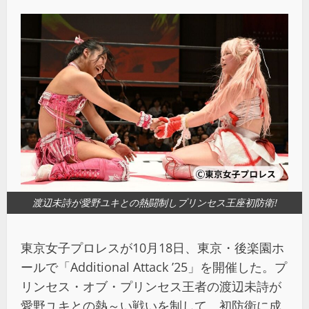
渡辺未詩が愛野ユキとの熱闘制しプリンセス王座初防衛!
東京女子プロレスが10月18日、東京・後楽園ホ
ールで「Additional Attack ’25」を開催した。プ
リンセス・オブ・プリンセス王者の渡辺未詩が
愛野ユキとの熱～い戦いを制して、初防衛に成