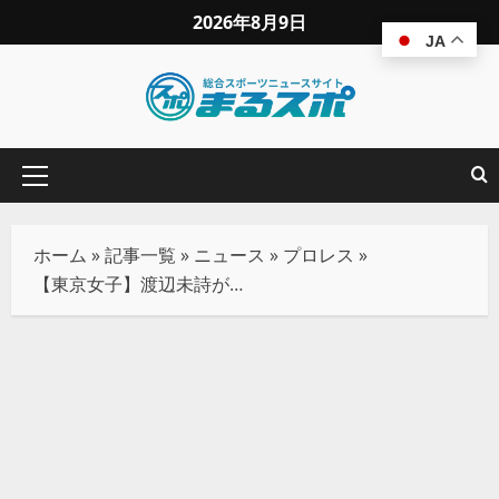
2026年8月9日
JA
ホーム
»
記事一覧
»
ニュース
»
プロレス
»
【東京女子】渡辺未詩が愛野ユキとの熱闘制しプリンセス王座初防衛！ 次戦は超新星J-RODと激突へ