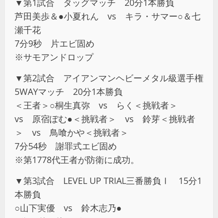
▼第1試合 タッグマッチ 20分1本勝負
芦田美歩＆●小夏れん vs キラ・サマー○＆七
瀬千花
7分9秒 片エビ固め
※サモアンドロップ
▼第2試合 アイアンマンヘビーメタル級選手権
5WAYマッチ 20分1本勝負
＜王者＞○桐生真弥 vs らく＜挑戦者＞
vs 原宿ぽむ●＜挑戦者＞ vs 鈴芽＜挑戦者
＞ vs 鳥喰かや＜挑戦者＞
7分54秒 謝罪式エビ固め
※第1778代王者が防衛に成功。
▼第3試合 LEVEL UP TRIAL三番勝負Ⅰ 15分1
本勝負
○山下実優 vs 鈴木志乃●