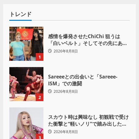
トレンド
感情を爆発させたChiChi 狙うは
「白いベルト」そしてその先にある
世界へ
2026年8月8日
1
Sareeeとの出会いと「Sareee-
ISM」での激闘
2026年8月8日
2
スカウト時は興味なし 初観戦で受け
た衝撃と“軽いノリ”で踏み出したプ
ロレスへの道
2026年8月8日
3