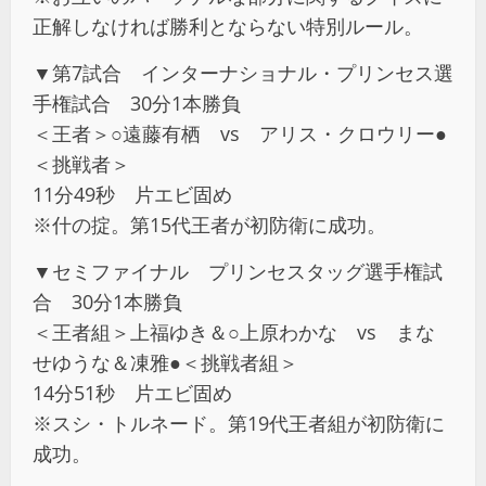
正解しなければ勝利とならない特別ルール。
▼第7試合 インターナショナル・プリンセス選
手権試合 30分1本勝負
＜王者＞○遠藤有栖 vs アリス・クロウリー●
＜挑戦者＞
11分49秒 片エビ固め
※什の掟。第15代王者が初防衛に成功。
▼セミファイナル プリンセスタッグ選手権試
合 30分1本勝負
＜王者組＞上福ゆき＆○上原わかな vs まな
せゆうな＆凍雅●＜挑戦者組＞
14分51秒 片エビ固め
※スシ・トルネード。第19代王者組が初防衛に
成功。