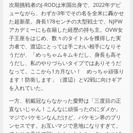
次期挑戦者のJ-RODは米国出身で、2022年デビ
ューながら、わずか3年でその名を全米に轟かせ
た超新星。身長178センチの大型戦士で、NJPW
アカデミーにも在籍した経歴の持ち主。OVW女
子王座をはじめ、数々のタイトルを獲得した実
力者で、渡辺にとっては手ごわい相手になりそ
うだが、「めっちゃムキムキだし、身長も高そ
うだし、私のやりづらいタイプではありそうだ
なって。ここから1カ月ない！ めっちゃ頑張り
ます！防衛します」（渡辺）とV2戦に向けギア
を入れていた。
一方、初戴冠ならなかった愛野は「三度目の正
直ないじゃん！こんなに頑張ったのにダメか。
マジでバケモンなんだけど、バケモン界のプリ
ンセスです。お互いマジで意地になりすぎて。