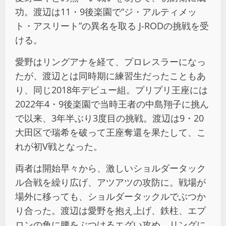
功。渡辺は11・9後楽園で“ジ・アルティメッ
ト・アスリート”の異名を取る J-RODの挑戦を受
ける。
愛野はリングアナを経て、プロレスラーになっ
たが、渡辺とは同時期に練習生だったこともあ
り、同じ2018年デビュー組。プリプリ王座には
2022年4・9後楽園で当時王者の中島翔子に挑ん
で以来、3年半ぶり3度目の挑戦。渡辺は9・20
大田区で瑞希を破って王座奪還を果たして、こ
れが初V戦となった。
両者は開始早々から、激しいショルダータック
ル合戦を繰り広げ、アツアツの攻防に。戦場が
場外に移っても、ショルダータックルでぶつか
り合った。渡辺は愛野を抱え上げ、鉄柱、エプ
ロンの角に腰をぶつけるエグい攻め。リングに