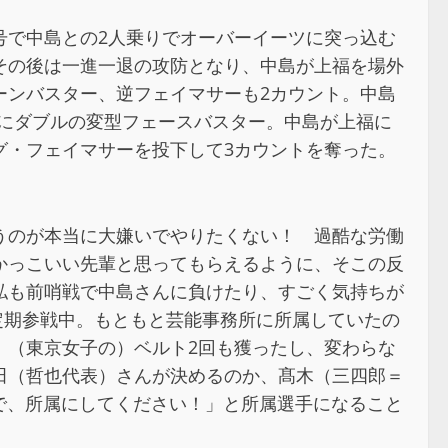
号で中島との2人乗りでオーバーイーツに突っ込む
その後は一進一退の攻防となり、中島が上福を場外
ーンバスター、逆フェイマサーも2カウント。中島
島にダブルの変型フェースバスター。中島が上福に
グ・フェイマサーを投下して3カウントを奪った。
うのが本当に大嫌いでやりたくない！ 過酷な労働
かっこいい先輩と思ってもらえるように、そこの反
私も前哨戦で中島さんに負けたり、すごく気持ちが
定期参戦中。もともと芸能事務所に所属していたの
、（東京女子の）ベルト2回も獲ったし、変わらな
田（哲也代表）さんが決めるのか、髙木（三四郎＝
うので、所属にしてください！」と所属選手になること