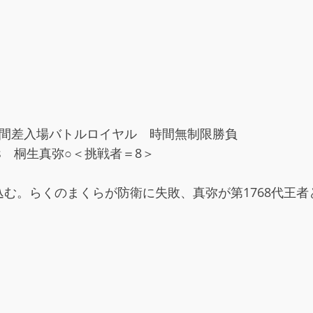
時間差入場バトルロイヤル 時間無制限勝負
s 桐生真弥○＜挑戦者＝8＞
む。らくのまくらが防衛に失敗、真弥が第1768代王