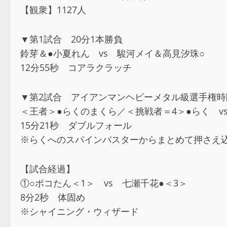
【観衆】1127人
▼第1試合 20分1本勝負
鈴芽＆●小夏れん vs 駿河メイ＆高見汐珠○
12分55秒 コアラクラッチ
▼第2試合 アイアンマンヘビーメタル級選手権
＜王者＞●らくのまくら／＜挑戦者＝4＞●らく v
15分21秒 ダブルフォール
※らくへのスパインバスターからまとめて押さえ込
【試合経過】
①○ポコたん＜1＞ vs 七瀬千花●＜3＞
8分2秒 体固め
※シャイニング・ウィザード