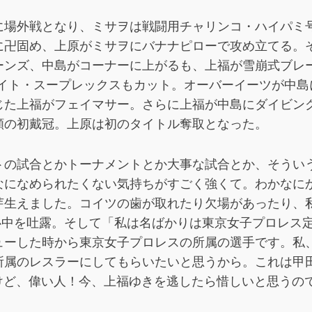
に場外戦となり、ミサヲは戦闘用チャリンコ・ハイパミ
に卍固め、上原がミサヲにバナナピローで攻め立てる。
ーンズ、中島がコーナーに上がるも、上福が雪崩式ブレ
ンライト・スープレックスもカット。オーバーイーツが中
じた上福がフェイマサー。さらに上福が中島にダイビン
願の初戴冠。上原は初のタイトル奪取となった。
トの試合とかトーナメントとか大事な試合とか、そうい
なになめられたくない気持ちがすごく強くて。わかなに
芽生えました。コイツの歯が取れたり欠場があったり、
心中を吐露。そして「私は名ばかりは東京女子プロレス
ューした時から東京女子プロレスの所属の選手です。私
所属のレスラーにしてもらいたいと思うから。これは甲
らないけど、偉い人！今、上福ゆきを逃したら惜しいと思