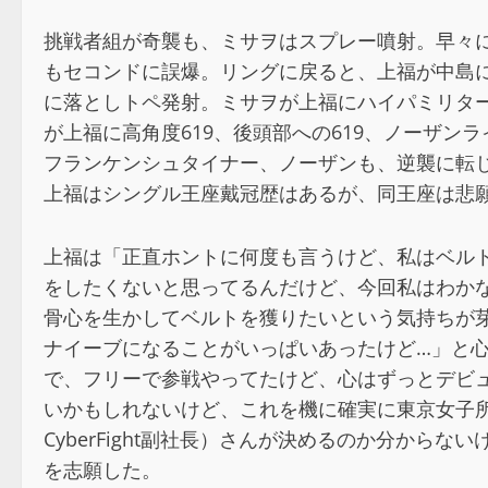
挑戦者組が奇襲も、ミサヲはスプレー噴射。早々
もセコンドに誤爆。リングに戻ると、上福が中島
に落としトペ発射。ミサヲが上福にハイパミリタ
が上福に高角度619、後頭部への619、ノーザ
フランケンシュタイナー、ノーザンも、逆襲に転
上福はシングル王座戴冠歴はあるが、同王座は悲
上福は「正直ホントに何度も言うけど、私はベル
をしたくないと思ってるんだけど、今回私はわか
骨心を生かしてベルトを獲りたいという気持ちが
ナイーブになることがいっぱいあったけど…」と
で、フリーで参戦やってたけど、心はずっとデビ
いかもしれないけど、これを機に確実に東京女子
CyberFight副社長）さんが決めるのか分か
を志願した。