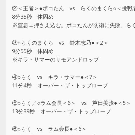
②＜王者＞●ポコたん vs らくのまくら○＜挑戦
8分35秒 体固め
※窒息→押さえ込む。ポコたんが防衛に失敗、らく
③○らくのまくら vs 鈴木志乃●＜2＞
9分55秒 体固め
※キラ・サマーのサモアンドロップ
④○らく vs キラ・サマー●＜7＞
11分4秒 オーバー・ザ・トップロープ
⑤○らく／○ラム会長＜6＞ vs 芦田美歩●＜5＞
13分39秒 オーバー・ザ・トップロープ
⑥○らく vs ラム会長●＜6＞