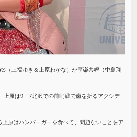
r Eats（上福ゆき＆上原わかな）が享楽共鳴（中島翔
。上原は9・7北沢での前哨戦で歯を折るアクシデ
る上原はハンバーガーを食べて、問題ないことをア