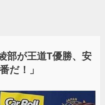
綾部が王道T優勝、安
の番だ！」