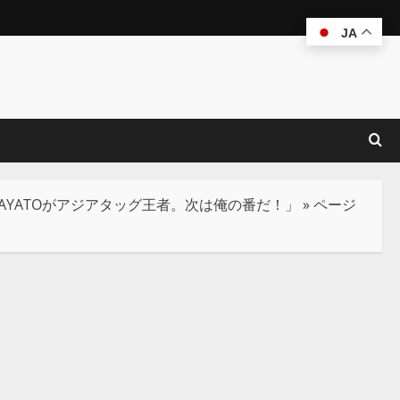
JA
YATOがアジアタッグ王者。次は俺の番だ！」
»
ページ