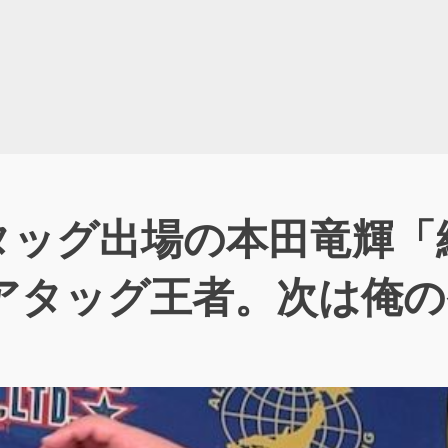
タッグ出場の本田竜輝「
ジアタッグ王者。次は俺