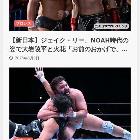
プロレス
【新日本】ジェイク・リー、NOAH時代の
姿で大岩陵平と火花「お前のおかげで、忘
れてたもの思い出したわ」
2026年8月9日