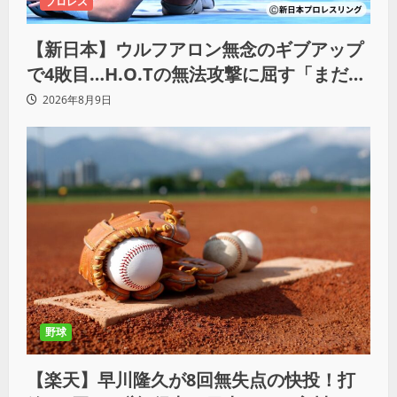
プロレス
【新日本】ウルフアロン無念のギブアップ
で4敗目…H.O.Tの無法攻撃に屈す「まだま
だ俺自身の力はこんなもんだなって」
2026年8月9日
野球
【楽天】早川隆久が8回無失点の快投！打