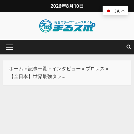
2026年8月10日
JA
ホーム
»
記事一覧
»
インタビュー
»
プロレス
»
【全日本】世界最強タッグ優勝宣言の斉藤ジュン「１敗もすることなく“全勝優勝”だ！」