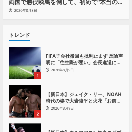
両国で勝俣瞬馬を倒して、初めて“本当の
王者”になれる」
2026年8月8日
トレンド
FIFA子会社撤回も批判止まず 反論声
明に「往生際が悪い」会長進退に注
目
2026年8月9日
1
【新日本】ジェイク・リー、NOAH
時代の姿で大岩陵平と火花「お前の
おかげで、忘れてたもの思い出した
2026年8月9日
わ」
2