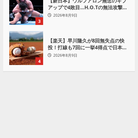
【新日本】ウルフアロン無念のギブ
アップで4敗目…H.O.Tの無法攻撃に
屈す「まだまだ俺自身の力はこんな
2026年8月9日
もんだなって」
3
【楽天】早川隆久が8回無失点の快
投！打線も7回に一挙4得点で日本ハ
ムを完封
2026年8月9日
4