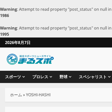
Warning
: Attempt to read property "post_status" on null i
1986
Warning
: Attempt to read property "post_status" on null i
1995
2026年8月7日
スポーツ
プロレス
野球
スペシャリスト
ホーム
»
YOSHI-HASHI