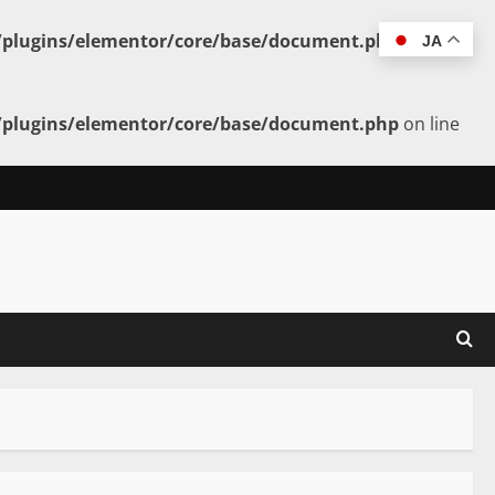
t/plugins/elementor/core/base/document.php
on line
JA
t/plugins/elementor/core/base/document.php
on line