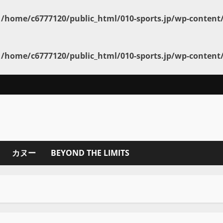
n
/home/c6777120/public_html/010-sports.jp/wp-conten
n
/home/c6777120/public_html/010-sports.jp/wp-conten
カヌー
BEYOND THE LIMITS