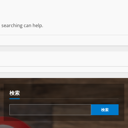
s searching can help.
検索
検索